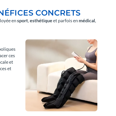
ÉNÉFICES CONCRETS
ployée en
sport
,
esthétique
et parfois en
médical
,
boliques
acer ces
cale et
ces et