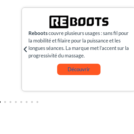
pour
Hyperice
a popularisé la pressothérapie grand
public via Normatec. L’expérience est fluide
r la
avec un écosystème intuitif.
Découvrir