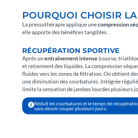
POURQUOI CHOISIR LA
La pressothérapie applique une
compression séq
elle apporte des bénéfices tangibles.
RÉCUPÉRATION SPORTIVE
Après un
entraînement intense
(course, triathl
et retiennent des liquides. La compression séquen
fluides vers les zones de filtration. On obtient 
une diminution des courbatures. Intégrée réguliè
limite la sensation de jambes lourdes plusieurs jou
Réduit les courbatures et le temps de récupérati
sans devoir couper plusieurs jours.