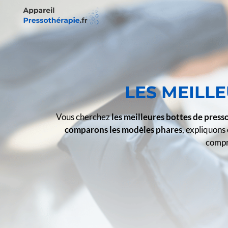
LES MEILL
Vous cherchez
les meilleures bottes de pres
comparons les modèles phares
, expliquons
compre