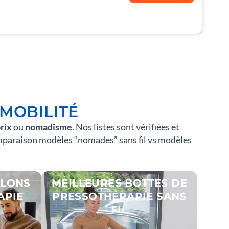
 MOBILITÉ
rix
ou
nomadisme
. Nos listes sont vérifiées et
comparaison modèles “nomades” sans fil vs modèles
ALONS
MEILLEURES BOTTES DE
APIE
PRESSOTHÉRAPIE SANS
FIL