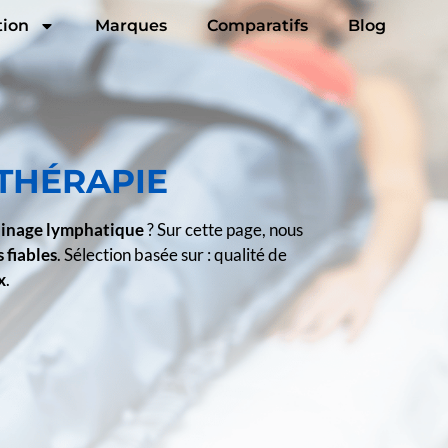
tion
Marques
Comparatifs
Blog
OTHÉRAPIE
ainage lymphatique
? Sur cette page, nous
s fiables
. Sélection basée sur : qualité de
x
.