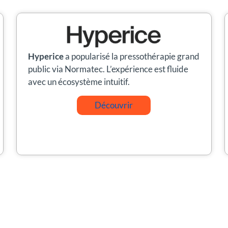
Therabody
allie technologie et ergonomie
avec des bottes sans fil innovantes, idéales
pour la récupération musculaire à domicile ou
en déplacement.
Découvrir