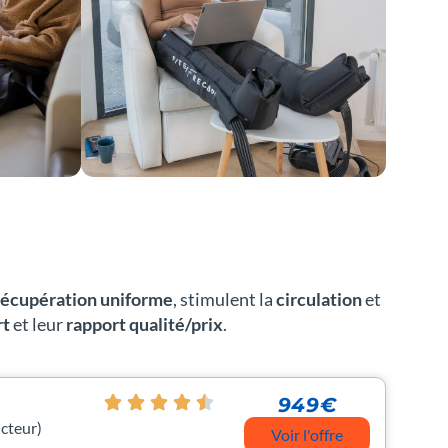
récupération uniforme
, stimulent la
circulation
et
rt
et leur
rapport qualité/prix
.
949€
cteur)
Voir l'offre