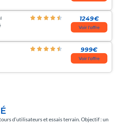
l
1249€
é
Voir l'offre
999€
Voir l'offre
SÉ
etours d’utilisateurs et essais terrain. Objectif : un