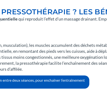
 PRESSOTHÉRAPIE ? LES B
uentielle
qui reproduit l’effet d’un massage drainant. Em
on, musculation), les muscles accumulent des déchets méta
tielle, en remontant des pieds vers les cuisses, aide à dépl
des tissus moins congestionnés, une meilleure oxygénation lo
rement, la pressothérapie facilite l’enchaînement des séan
rs d’affilée.
on entre deux séances, pour enchaîner l’entraînement