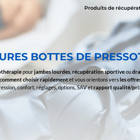
Produits de récupéra
EURES BOTTES DE PRESS
sothérapie
pour
jambes lourdes
,
récupération sportive
ou
dr
comment choisir rapidement
et vous orientons vers
les offre
ssion, confort, réglages, options, SAV et
rapport qualité/pri